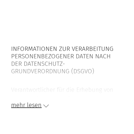
INFORMATIONEN ZUR VERARBEITUNG
PERSONENBEZOGENER DATEN NACH
DER DATENSCHUTZ-
GRUNDVERORDNUNG (DSGVO)
Verantwortlicher für die Erhebung von
personenbezogenen Daten nach dem
mehr lesen
Verzeichnis der Verarbeitungstätigkeiten
ist die
Gemeinde Inzell, Rathausplatz 5, 83334