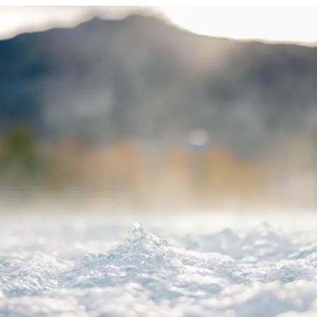
Inzell
Telefon: 08665/9869-0
Mail:
info@gemeinde-inzell.de
↗
Die Kontaktdaten des behördlichen
Datenschutzbeauftragten lauten
Daniel Dußmann, Landratsamt
Traunstein, Papst-Benedikt-XVI.-Platz,
83278 Traunstein
Telefon: 0861/58-7092
Mail:
datenschutzbeauftragter@traunstei
n.bayern
↗
Angaben über Art, Zweck und
Rechtsgrundlage der Verarbeitung,