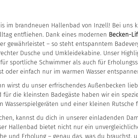
is im brandneuen Hallenbad von Inzell! Bei uns ka
ltag entfliehen. Dank eines modernen
Becken-Lif
er gewährleistet – so steht entspanntem Badeverg
echter Dusche und Umkleidekabine. Unser Highligh
für sportliche Schwimmer als auch für Erholungss
 oder einfach nur im warmen Wasser entspannen wi
ann wirst du unser erfrischendes Außenbecken lie
 für die kleinsten Badegäste haben wir ein spezie
en Wasserspielgeräten und einer kleinen Rutsche 
chen, kannst du dich in unserer einladenden Da
er Hallenbad bietet nicht nur ein unvergleichlic
e und Erholung – genau das, was du brauchst, um