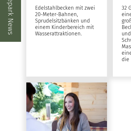
Badepark News
Edelstahlbecken mit zwei
32 
20-Meter-Bahnen,
ein
Sprudelsitzbänken und
gro
einem Kinderbereich mit
Bec
Wasserattraktionen.
und
Sch
Mas
ein
die