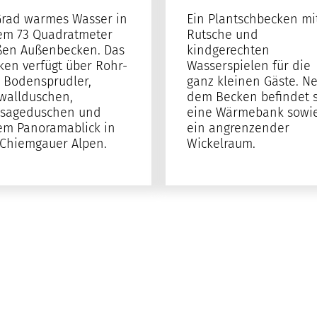
Grad warmes Wasser in
Ein Plantschbecken mi
em 73 Quadratmeter
Rutsche und
ßen Außenbecken. Das
kindgerechten
ken verfügt über Rohr-
Wasserspielen für die
 Bodensprudler,
ganz kleinen Gäste. N
wallduschen,
dem Becken befindet s
sageduschen und
eine Wärmebank sowi
em Panoramablick in
ein angrenzender
 Chiemgauer Alpen.
Wickelraum.