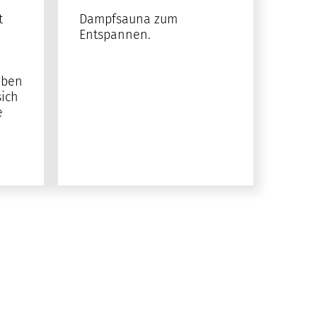
t
Dampfsauna zum
Entspannen.
eben
ich
e